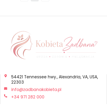
54421 Tennessee hwy., Alexandria, VA, USA,
22303
info@zadbanakobieta.pl
+34 971 282 000