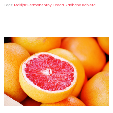
Tags:
Makijaż Permanentny
,
Uroda
,
Zadbana Kobieta