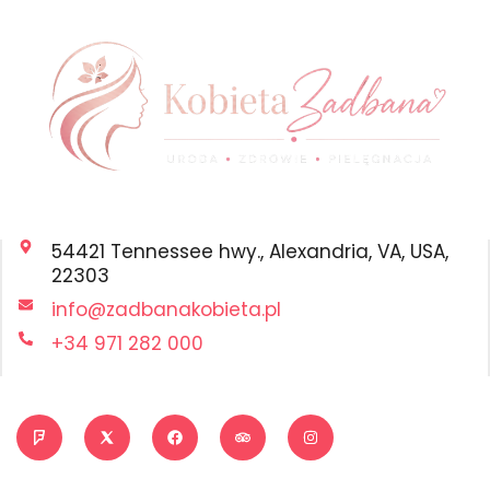
54421 Tennessee hwy., Alexandria, VA, USA,
22303
info@zadbanakobieta.pl
+34 971 282 000