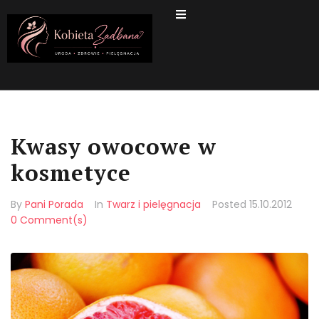
Kwasy owocowe w
kosmetyce
By
Pani Porada
In
Twarz i pielęgnacja
Posted
15.10.2012
0 Comment(s)