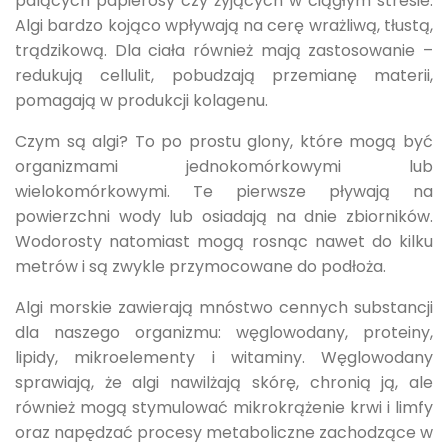
palących papierosy czy żyjących w ciągłym stresie.
Algi bardzo kojąco wpływają na cerę wrażliwą, tłustą,
trądzikową. Dla ciała również mają zastosowanie –
redukują cellulit, pobudzają przemianę materii,
pomagają w produkcji kolagenu.
Czym są algi? To po prostu glony, które mogą być
organizmami jednokomórkowymi lub
wielokomórkowymi. Te pierwsze pływają na
powierzchni wody lub osiadają na dnie zbiorników.
Wodorosty natomiast mogą rosnąc nawet do kilku
metrów i są zwykle przymocowane do podłoża.
Algi morskie zawierają mnóstwo cennych substancji
dla naszego organizmu: węglowodany, proteiny,
lipidy, mikroelementy i witaminy. Węglowodany
sprawiają, że algi nawilżają skórę, chronią ją, ale
również mogą stymulować mikrokrążenie krwi i limfy
oraz napędzać procesy metaboliczne zachodzące w