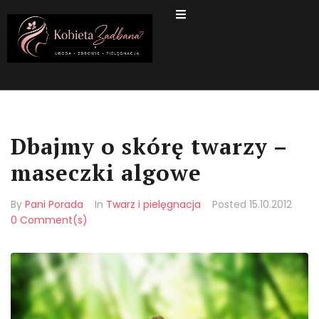
Dbajmy o skórę twarzy –
maseczki algowe
By
Pani Porada
In
Twarz i pielęgnacja
Posted
15.10.2012
0 Comment(s)