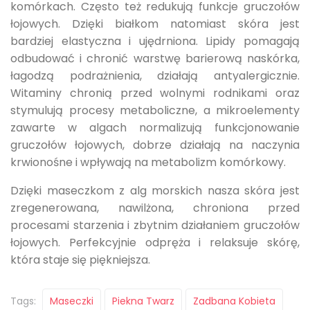
komórkach. Często też redukują funkcje gruczołów
łojowych. Dzięki białkom natomiast skóra jest
bardziej elastyczna i ujędrniona. Lipidy pomagają
odbudować i chronić warstwę barierową naskórka,
łagodzą podrażnienia, działają antyalergicznie.
Witaminy chronią przed wolnymi rodnikami oraz
stymulują procesy metaboliczne, a mikroelementy
zawarte w algach normalizują funkcjonowanie
gruczołów łojowych, dobrze działają na naczynia
krwionośne i wpływają na metabolizm komórkowy.
Dzięki maseczkom z alg morskich nasza skóra jest
zregenerowana, nawilżona, chroniona przed
procesami starzenia i zbytnim działaniem gruczołów
łojowych. Perfekcyjnie odpręża i relaksuje skórę,
która staje się piękniejsza.
Tags:
Maseczki
Piekna Twarz
Zadbana Kobieta