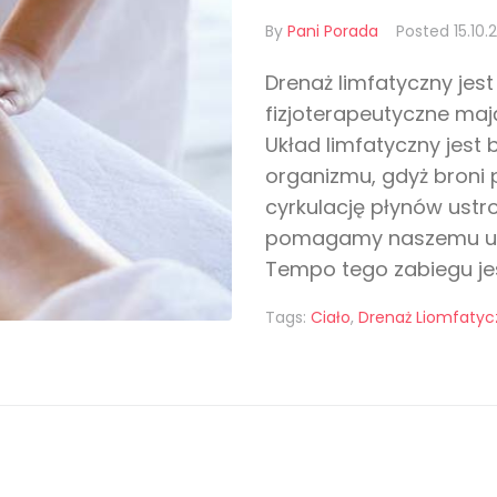
By
Pani Porada
Posted
15.10.
Drenaż limfatyczny jes
fizjoterapeutyczne mają
Układ limfatyczny jest
organizmu, gdyż broni 
cyrkulację płynów ustr
pomagamy naszemu ukł
Tempo tego zabiegu jes
Tags:
Ciało
,
Drenaż Liomfatyc