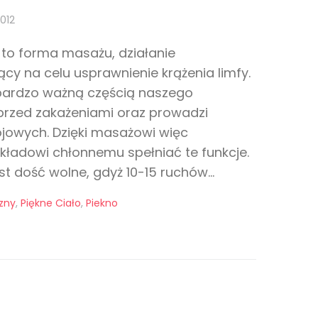
2012
t to forma masażu, działanie
cy na celu usprawnienie krążenia limfy.
 bardzo ważną częścią naszego
przed zakażeniami oraz prowadzi
ojowych. Dzięki masażowi więc
adowi chłonnemu spełniać te funkcje.
t dość wolne, gdyż 10-15 ruchów...
zny
,
Piękne Ciało
,
Piekno