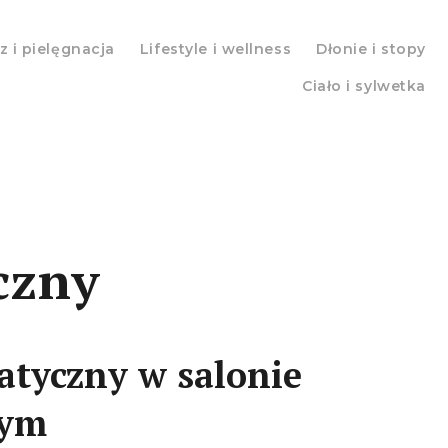
z i pielęgnacja
Lifestyle i wellness
Dłonie i stopy
Ciało i sylwetka
czny
atyczny w salonie
nym